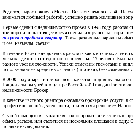
Родился, вырос и живу в Москве. Возраст: немного за 40. Не с
заниматься любимой работой, успешно решать жилищные вопро
Первые сделки с недвижимостью провел в 1998 году, работая 
той поры и по настоящее время специализируюсь на вторично
покупка и продажа квартир
. Также различные варианты обм
и без. Разъезды, съезды.
В течение 10 лет мне довелось работать как в крупных агентс
мелких, где штат сотрудников не превышал 15 человек. Был н
разного уровня сложности. Успехи отмечены грамотами и дипло
использованием кредитных средств (ипотеки), безвозмездных 
В 2009 году я зарегистрировался в качестве индивидуального п
Национальном учебном центре Российской Гильдии Риэлторов,
недвижимости-Брокер".
В качестве частного риэлтора оказываю брокерские услуги, в 
профессиональной деятельности, принятыми решением Национ
С моей помощью вы можете выгодно продать или купить кварт
обмен, разъезд, или съехаться из нескольких площадей в одну
порядке наследования.