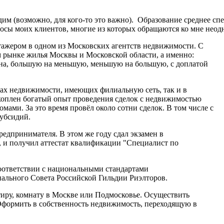
удим (возможно, для кого-то это важно). Образование среднее с
сы моих клиентов, многие из которых обращаются ко мне неодн
стажером в одном из Московских агентств недвижимости. С
м рынке жилья Москвы и Московской области, а именно:
ена, большую на меньшую, меньшую на большую, с доплатой
твах недвижимости, имеющих филиальную сеть, так и в
акоплен богатый опыт проведения сделок с недвижимостью
мами. За это время провёл около сотни сделок. В том числе с
субсидий.
редпринимателя. В этом же году сдал экзамен в
 и получил аттестат квалификации "Специалист по
соответствии с национальными стандартами
ального Совета Российской Гильдии Риэлторов.
иру, комнату в Москве или Подмосковье. Осуществить
. Оформить в собственность недвижимость, переходящую в