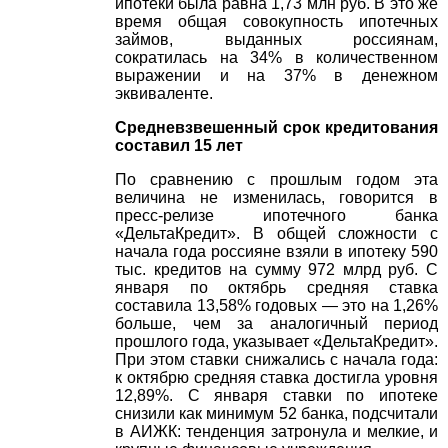
ипотеки была равна 1,73 млн руб. В это же
время общая совокупность ипотечных
займов, выданных россиянам,
сократилась на 34% в количественном
выражении и на 37% в денежном
эквиваленте.
Средневзвешенный срок кредитования
составил 15 лет
По сравнению с прошлым годом эта
величина не изменилась, говорится в
пресс-релизе ипотечного банка
«ДельтаКредит». В общей сложности с
начала года россияне взяли в ипотеку 590
тыс. кредитов на сумму 972 млрд руб. С
января по октябрь средняя ставка
составила 13,58% годовых — это на 1,26%
больше, чем за аналогичный период
прошлого года, указывает «ДельтаКредит».
При этом ставки снижались с начала года:
к октябрю средняя ставка достигла уровня
12,89%. С января ставки по ипотеке
снизили как минимум 52 банка, подсчитали
в АИЖК: тенденция затронула и мелкие, и